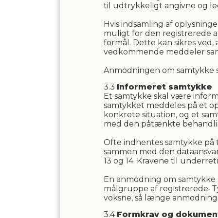
til udtrykkeligt angivne og 
Hvis indsamling af oplysninger
muligt for den registrerede 
formål. Dette kan sikres ved,
vedkommende meddeler sam
Anmodningen om samtykke skal
Informeret samtykke
Et samtykke skal være informer
samtykket meddeles på et opl
konkrete situation, og et sa
med den påtænkte behandling,
Ofte indhentes samtykke på ti
sammen med den dataansvarlig
13 og 14. Kravene til underr
En anmodning om samtykke ska
målgruppe af registrerede. T
voksne, så længe anmodningen
Formkrav og dokumen