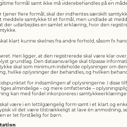
legitime formål samt ikke må viderebehandles på en måde,
 tjener flere formål, skal der indhentes særskilt samtykk
at meddele samtykke til et formål, men undlade at medde
 at der udarbejdes en samlet erklæring, hvor den registr
tykke.
 klart kunne skelnes fra andre forhold, såsom fx hande
et. Heri ligger, at den registrerede skal være klar over,
yst grundlag. Den dataansvarlige skal tilpasse informat
mtykke skal som minimum indeholde oplysninger om den d
 hvilke oplysninger der behandles, og hvilken behandli
dspunktet for indsamlingen af oplysningerne. I disse til
es almindelige – og mere omfattende – oplysningspligt,
etning kan med fordel inkorporeres i samtykkeerklæringe
l være i en lettilgængelig form samt i et klart og enke
ypisk vil det være tilstrækkeligt at lave én anmodning
 er let forståelig for børn.
tation