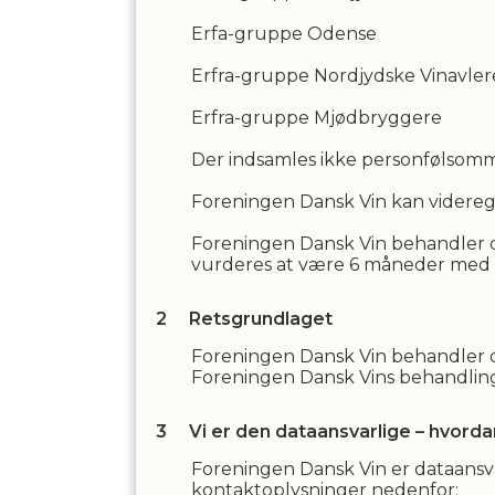
Erfa-gruppe Odense
Erfra-gruppe Nordjydske Vinavler
Erfra-gruppe Mjødbryggere
Der indsamles ikke personfølsom
Foreningen Dansk Vin
kan videreg
Foreningen Dansk Vin
behandler d
vurderes at være
6
måneder med mi
Retsgrundlaget
Foreningen Dansk Vin
behandler d
Foreningen Dansk Vin
s
behandling
Vi er den dataansvarlige – hvord
Foreningen Dansk Vin
er dataansv
kontaktoplysninger nedenfor: