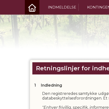
INDMELDELSE
KONTINGE
Retningslinjer for indh
Indledning
Den registreredes samtykke udgør
databeskyttelsesforordningen. Et sa
"Enhver frivillig, specifik, inform