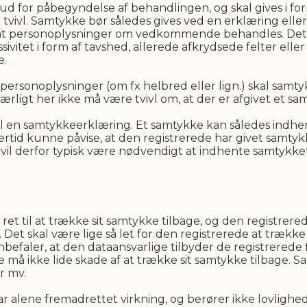
d for påbegyndelse af behandlingen, og skal gives i form
 tvivl. Samtykke bør således gives ved en erklæring eller
, at personoplysninger om vedkommende behandles. Det
ssivitet i form af tavshed, allerede afkrydsede felter elle
e.
ersonoplysninger (om fx helbred eller lign.) skal samt
ærligt her ikke må være tvivl om, at der er afgivet et sa
 en samtykkeerklæring. Et samtykke kan således indhentes
ertid kunne påvise, at den registrerede har givet samtyk
vil derfor typisk være nødvendigt at indhente samtykket
 ret til at trække sit samtykke tilbage, og den registrer
Det skal være lige så let for den registrerede at trække 
befaler, at den dataansvarlige tilbyder de registrerede
e må ikke lide skade af at trække sit samtykke tilbage.
r mv.
r alene fremadrettet virkning, og berører ikke lovlighe