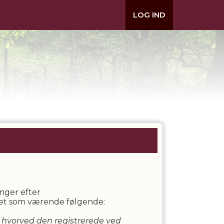
LOG IND
nger efter
neret som værende følgende:
de, hvorved den registrerede ved