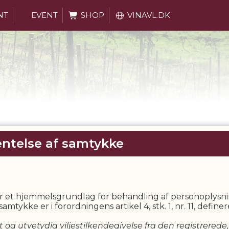
NT
EVENT
SHOP
VINAVL.DK
entelse af samtykke
 et hjemmelsgrundlag for behandling af personoplysni
mtykke er i forordningens artikel 4, stk. 1, nr. 11, defi
eret og utvetydig viljestilkendegivelse fra den registrere