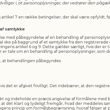
ndvilliger i, at personoplysninger, der vedrører den pågæ
artikel 7 en række betingelser, der skal være opfyldt, fø
 af samtykke
delse med påbegyndelse af en behandling af personoplysn
al ske på baggrund af et samtykke fra den registrerede
ngens artikel 6 og 9. Dette gælder særligt, hvis der er
der er tale om en behandling af personoplysninger, som 
r, at behandlingen påbegyndes.
s det er afgivet frivilligt. Det indebærer, at den registrer
ikt og indeholde en præcis angivelse af formålene med
 at det klart og tydeligt fremgår, hvad der meddeles samt
ns princip om formålsbegrænsning, hvoraf følger at p