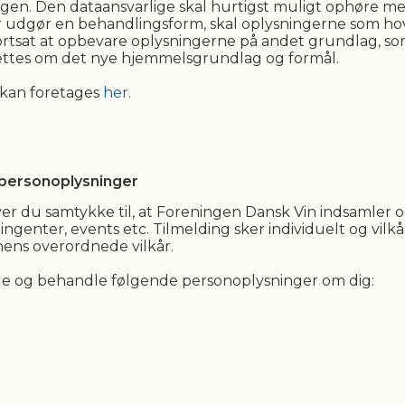
en. Den dataansvarlige skal hurtigst muligt ophøre me
 udgør en behandlingsform, skal oplysningerne som ho
 fortsat at opbevare oplysningerne på andet grundlag, som
rettes om det nye hjemmelsgrundlag og formål.
 kan foretages
her
.
 personoplysninger
r du samtykke til, at
Foreningen Dansk Vin
indsamler 
tingenter, events etc. Tilmelding sker individuelt og vilk
onens overordnede vilkår.
le og behandle følgende personoplysninger om dig
: