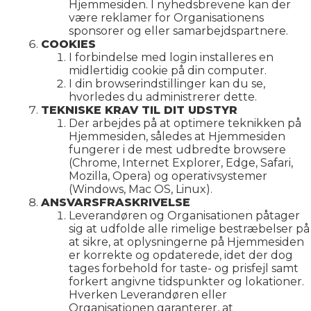
Hjemmesiden. I nyhedsbrevene kan der
være reklamer for Organisationens
sponsorer og eller samarbejdspartnere.
COOKIES
I forbindelse med login installeres en
midlertidig cookie på din computer.
I din browserindstillinger kan du se,
hvorledes du administrerer dette.
TEKNISKE KRAV TIL DIT UDSTYR
Der arbejdes på at optimere teknikken på
Hjemmesiden, således at Hjemmesiden
fungerer i de mest udbredte browsere
(Chrome, Internet Explorer, Edge, Safari,
Mozilla, Opera) og operativsystemer
(Windows, Mac OS, Linux).
ANSVARSFRASKRIVELSE
Leverandøren og Organisationen påtager
sig at udfolde alle rimelige bestræbelser på
at sikre, at oplysningerne på Hjemmesiden
er korrekte og opdaterede, idet der dog
tages forbehold for taste- og prisfejl samt
forkert angivne tidspunkter og lokationer.
Hverken Leverandøren eller
Organisationen garanterer, at