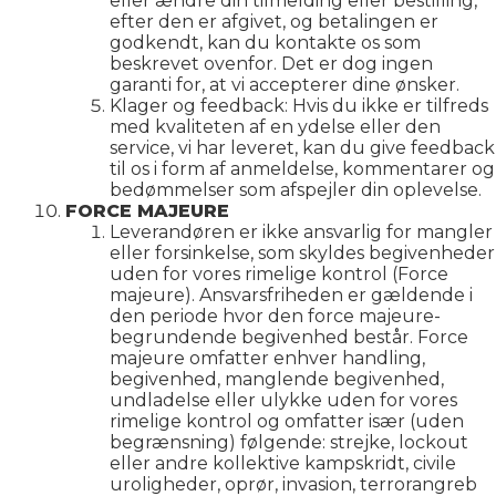
eller ændre din tilmelding eller bestilling,
efter den er afgivet, og betalingen er
godkendt, kan du kontakte os som
beskrevet ovenfor. Det er dog ingen
garanti for, at vi accepterer dine ønsker.
Klager og feedback: Hvis du ikke er tilfreds
med kvaliteten af en ydelse eller den
service, vi har leveret, kan du give feedback
til os i form af anmeldelse, kommentarer og
bedømmelser som afspejler din oplevelse.
FORCE MAJEURE
Leverandøren er ikke ansvarlig for mangler
eller forsinkelse, som skyldes begivenheder
uden for vores rimelige kontrol (Force
majeure). Ansvarsfriheden er gældende i
den periode hvor den force majeure-
begrundende begivenhed består. Force
majeure omfatter enhver handling,
begivenhed, manglende begivenhed,
undladelse eller ulykke uden for vores
rimelige kontrol og omfatter især (uden
begrænsning) følgende: strejke, lockout
eller andre kollektive kampskridt, civile
uroligheder, oprør, invasion, terrorangreb